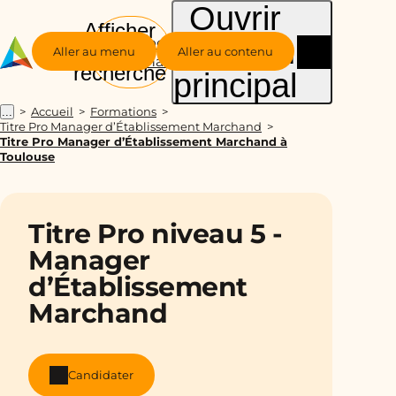
Ouvrir
Afficher
le menu
Groupe
la
Aller au menu
Aller au contenu
Alternance
recherche
principal
Accueil
Formations
...
Titre Pro Manager d’Établissement Marchand
Titre Pro Manager d’Établissement Marchand à
Toulouse
Titre Pro niveau 5 -
Manager
d’Établissement
Marchand
Candidater