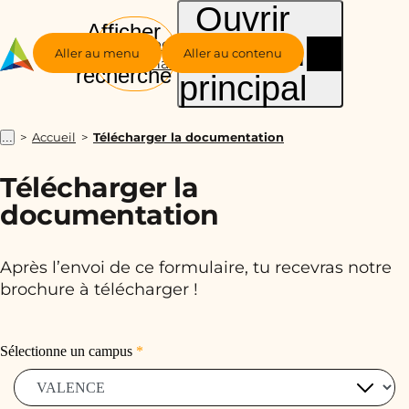
Ouvrir
Afficher
le menu
Groupe
la
Aller au menu
Aller au contenu
Alternance
recherche
principal
Accueil
Télécharger la documentation
...
Télécharger la
documentation
Après l’envoi de ce formulaire, tu recevras notre
brochure à télécharger !