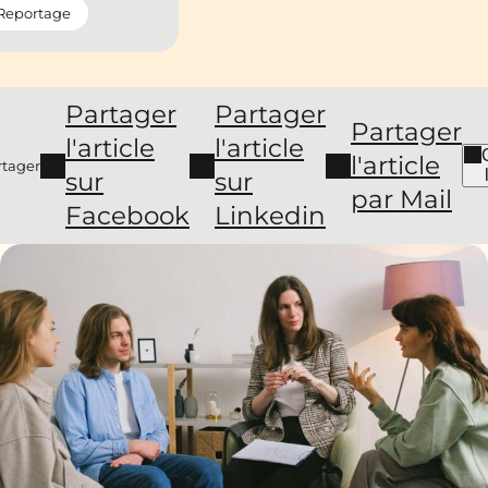
Reportage
Partager
Partager
Partager
l'article
l'article
l'article
rtager
sur
sur
par Mail
Facebook
Linkedin