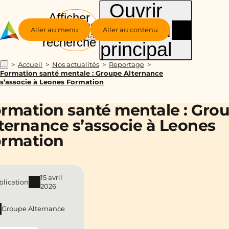
Ouvrir
Afficher
le menu
Groupe
la
Aller au menu
Aller au contenu
Alternance
recherche
principal
Accueil
Nos actualités
Reportage
...
Formation santé mentale : Groupe Alternance
s’associe à Leones Formation
rmation santé mentale : Gro
ternance s’associe à Leones
rmation
15 avril
blication
2026
Groupe Alternance