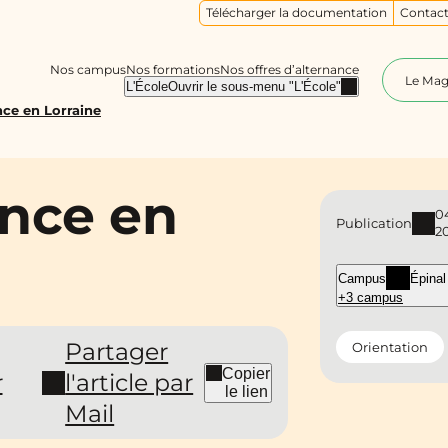
Télécharger la documentation
Contact
Nos campus
Nos formations
Nos offres d’alternance
Le Ma
L'École
Ouvrir le sous-menu "L'École"
ce en Lorraine
nce en
0
Publication
2
Campus
Épinal
+3 campus
Partager
Orientation
Copier
r
l'article par
le lien
Mail