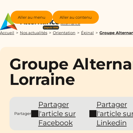
Aller au menu
Aller au contenu
Groupe
Alternance
Accueil
Nos actualités
Orientation
Épinal
Groupe Alternan
Groupe Alterna
Lorraine
Partager
Partager
l'article sur
l'article su
Partager
Facebook
Linkedin