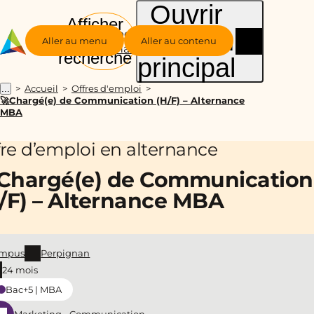
Ouvrir
Afficher
le menu
Groupe
la
Aller au menu
Aller au contenu
Alternance
recherche
principal
Accueil
Offres d'emploi
...
🚀Chargé(e) de Communication (H/F) – Alternance
MBA
fre d’emploi en alternance
Chargé(e) de Communication
/F) – Alternance MBA
mpus
Perpignan
24 mois
Bac+5 | MBA