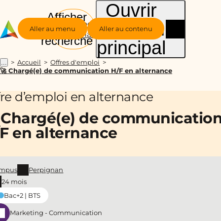
Ouvrir
Afficher
le menu
Groupe
la
Aller au menu
Aller au contenu
Alternance
recherche
principal
Accueil
Offres d'emploi
...
🚀 Chargé(e) de communication H/F en alternance
fre d’emploi en alternance
 Chargé(e) de communicatio
F en alternance
mpus
Perpignan
24 mois
Bac+2 | BTS
Marketing - Communication