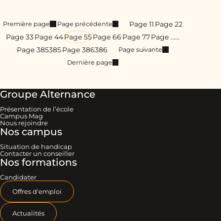
Page 1
1
Page 2
2
Première page
Page précédente
Page 3
3
Page 4
4
Page 5
5
Page 6
6
Page 7
7
Page …
…
Page 385
385
Page 386
386
Page suivante
Dernière page
Groupe Alternance
Présentation de l’école
Campus Mag
Nous rejoindre
Nos campus
Situation de handicap
Contacter un conseiller
Nos formations
Candidater
Offres d'emploi
Actualités