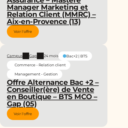
Manager Marketing et
Relation Client (MMRC) –
Aix-en-Provence (13)
Voir l'offre
Campus
Gap
24 mois
Bac+2 | BTS
Commerce - Relation client
Management - Gestion
Offre Alternance Bac +2 –
Conseiller(ère) de Vente
en Boutique – BTS MCO –
Gap (05)
Voir l'offre