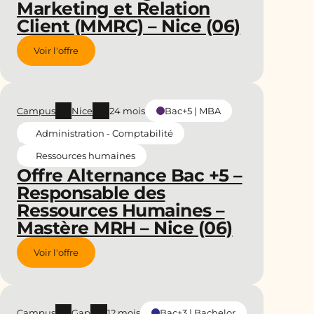
Marketing et Relation
Client (MMRC) – Nice (06)
Voir l'offre
Campus
Nice
24 mois
Bac+5 | MBA
Administration - Comptabilité
Ressources humaines
Offre Alternance Bac +5 –
Responsable des
Ressources Humaines –
Mastère MRH – Nice (06)
Voir l'offre
Campus
Gap
12 mois
Bac+3 | Bachelor