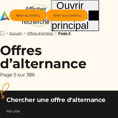
Ouvrir
Afficher
le menu
Groupe
la
Aller au menu
Aller au contenu
Alternance
recherche
principal
Accueil
Offres d'emploi
Page 5
...
Offres
d’alternance
Page 5 sur 386
Chercher une offre d'alternance
Par ville