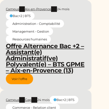
Campus
Aix-en-Provence
24 mois
Bac+2 | BTS
Administration - Comptabilité
Management - Gestion
Ressources humaines
Offre Alternance Bac +2 –
Assistant(e)
Administratif(ve)
Polyvalent(e) – BTS GPME
– Aix-en-Provence (13)
Voir l'offre
Campus
Gap
24 mois
Bac+2 | BTS
Commerce - Relation client