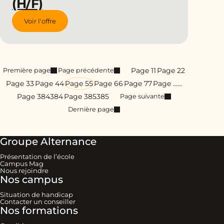
(H/F)
Voir l'offre
Page 1
1
Page 2
2
Première page
Page précédente
Page 3
3
Page 4
4
Page 5
5
Page 6
6
Page 7
7
Page …
…
Page 384
384
Page 385
385
Page suivante
Dernière page
Groupe Alternance
Présentation de l’école
Campus Mag
Nous rejoindre
Nos campus
Situation de handicap
Contacter un conseiller
Nos formations