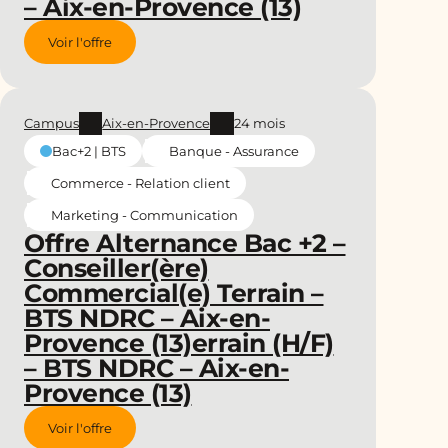
– Aix-en-Provence (13)
Voir l'offre
Campus
Aix-en-Provence
24 mois
Banque - Assurance
Bac+2 | BTS
Commerce - Relation client
Marketing - Communication
Offre Alternance Bac +2 –
Conseiller(ère)
Commercial(e) Terrain –
BTS NDRC – Aix-en-
Provence (13)errain (H/F)
– BTS NDRC – Aix-en-
Provence (13)
Voir l'offre