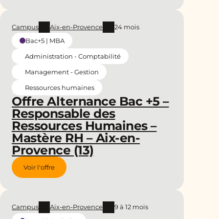
Campus
Aix-en-Provence
24 mois
Bac+5 | MBA
Administration - Comptabilité
Management - Gestion
Ressources humaines
Offre Alternance Bac +5 –
Responsable des
Ressources Humaines –
Mastère RH – Aix-en-
Provence (13)
Voir l'offre
Campus
Aix-en-Provence
9 à 12 mois