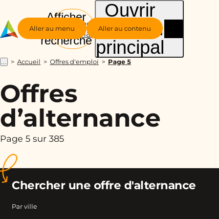
Ouvrir
Afficher
le menu
Groupe
la
Aller au menu
Aller au contenu
Alternance
recherche
principal
Accueil
Offres d'emploi
Page 5
...
Offres
d’alternance
Page 5 sur 385
Chercher une offre d'alternance
Par ville