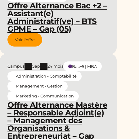
Offre Alternance Bac +2 –
Assistant(e)
Administratif(ve) – BTS
GPME – Gap (05)
Voir l'offre
Campus
Gap
24 mois
Bac+5 | MBA
Administration - Comptabilité
Management - Gestion
Marketing - Communication
Offre Alternance Mastère
– Responsable Adjoint(e)
– Management des
Organisations &
Entrepreneuriat – Gap