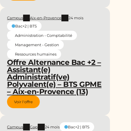
Campus
Aix-en-Provence
24 mois
Bac+2 | BTS
Administration - Comptabilité
Management - Gestion
Ressources humaines
Offre Alternance Bac +2 –
Assistant(e)
Administratif(ve)
Polyvalent(e) – BTS GPME
– Aix-en-Provence (13)
Voir l'offre
Campus
Gap
24 mois
Bac+2 | BTS