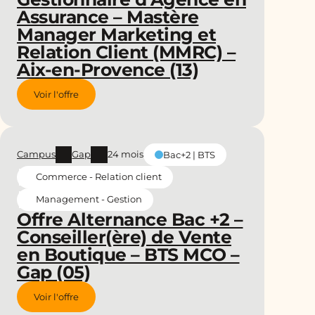
Assurance – Mastère
Manager Marketing et
Relation Client (MMRC) –
Aix-en-Provence (13)
Voir l'offre
Campus
Gap
24 mois
Bac+2 | BTS
Commerce - Relation client
Management - Gestion
Offre Alternance Bac +2 –
Conseiller(ère) de Vente
en Boutique – BTS MCO –
Gap (05)
Voir l'offre