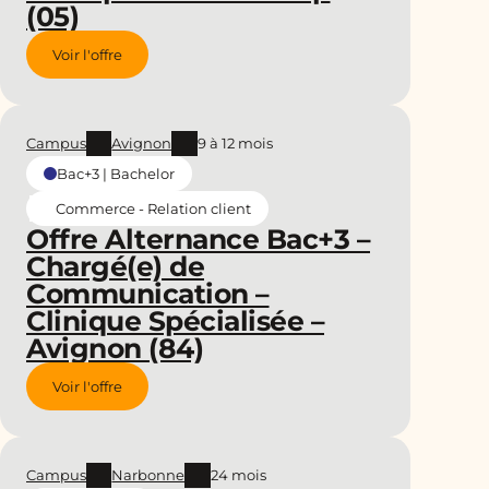
(05)
Voir l'offre
Campus
Avignon
9 à 12 mois
Bac+3 | Bachelor
Commerce - Relation client
Offre Alternance Bac+3 –
Chargé(e) de
Communication –
Clinique Spécialisée –
Avignon (84)
Voir l'offre
Campus
Narbonne
24 mois