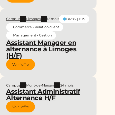
Campus
Limoges
12 mois
Bac+2 | BTS
Commerce - Relation client
Management - Gestion
Assistant Manager en
alternance à Limoges
(H/F)
Voir l'offre
Campus
Mont-de-Marsan
24 mois
Assistant Administratif
Alternance H/F
Voir l'offre