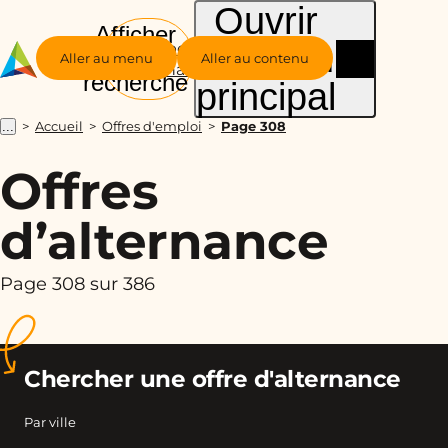
Ouvrir
Afficher
le menu
Groupe
la
Aller au menu
Aller au contenu
Alternance
recherche
principal
Accueil
Offres d'emploi
Page 308
...
Offres
d’alternance
Page 308 sur 386
Chercher une offre d'alternance
Par ville