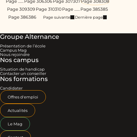
Page …
…
Page 306
306
Page 307
307
Page 308
308
Page 309
309
Page 310
310
Page …
…
Page 385
385
Page 386
386
Page suivante
Dernière page
Groupe Alternance
Présentation de l’école
Campus Mag
Nous rejoindre
Nos campus
Situation de handicap
Contacter un conseiller
Nos formations
Candidater
Offres d'emploi
Actualités
Le Mag