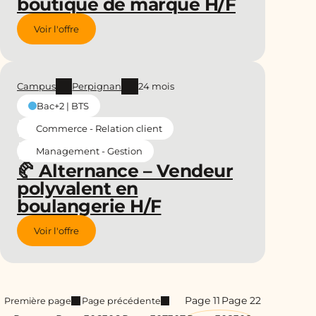
boutique de marque H/F
Voir l'offre
Campus
Perpignan
24 mois
Bac+2 | BTS
Commerce - Relation client
Management - Gestion
🥐 Alternance – Vendeur
polyvalent en
boulangerie H/F
Voir l'offre
Page 1
1
Page 2
2
Première page
Page précédente