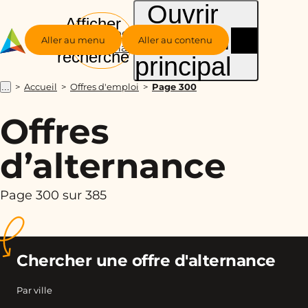
Ouvrir
Afficher
le menu
Groupe
la
Aller au menu
Aller au contenu
Alternance
recherche
principal
Accueil
Offres d'emploi
Page 300
...
Offres
d’alternance
Page 300 sur 385
Chercher une offre d'alternance
Par ville