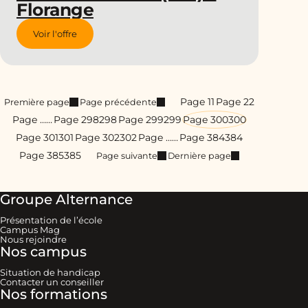
Florange
Voir l'offre
Page 1
1
Page 2
2
Première page
Page précédente
Page …
…
Page 298
298
Page 299
299
Page 300
300
Page 301
301
Page 302
302
Page …
…
Page 384
384
Page 385
385
Page suivante
Dernière page
Groupe Alternance
Présentation de l’école
Campus Mag
Nous rejoindre
Nos campus
Situation de handicap
Contacter un conseiller
Nos formations