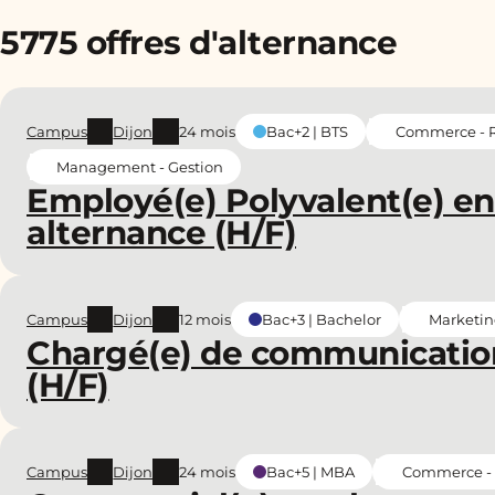
5775 offres d'alternance
Campus
Dijon
24 mois
Commerce - Re
Bac+2 | BTS
Management - Gestion
Employé(e) Polyvalent(e) en
alternance (H/F)
Campus
Dijon
12 mois
Marketin
Bac+3 | Bachelor
Chargé(e) de communicatio
(H/F)
Campus
Dijon
24 mois
Commerce - R
Bac+5 | MBA