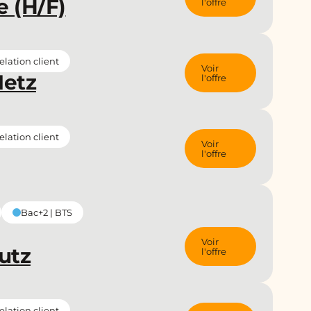
e (H/F)
l'offre
lation client
Voir
Metz
l'offre
lation client
Voir
l'offre
Bac+2 | BTS
Voir
Yutz
l'offre
lation client