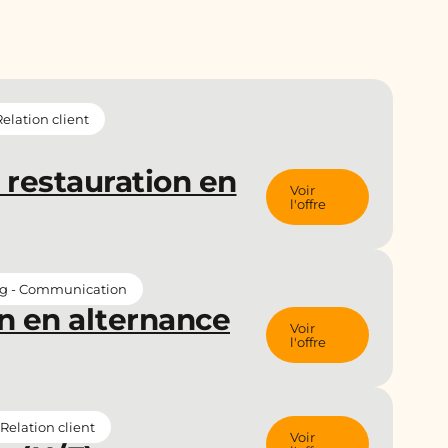
lation client
 restauration en
Voir
l'offre
g - Communication
n en alternance
Voir
l'offre
elation client
Voir