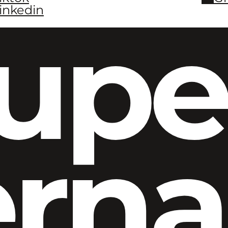
inkedin
upe
ern