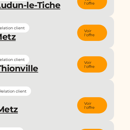
Audun-le-Tiche
l'offre
lation client
Voir
Metz
l'offre
lation client
Voir
hionville
l'offre
elation client
Voir
Metz
l'offre