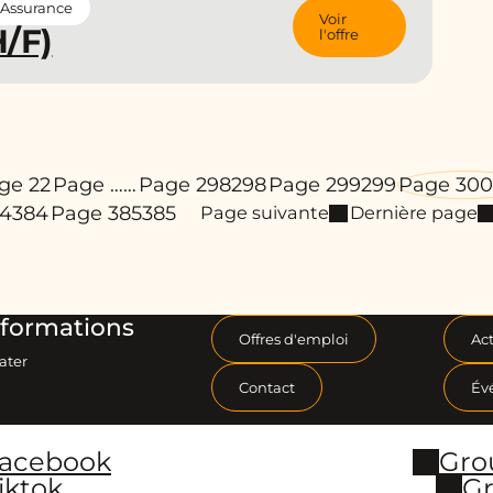
 Assurance
Voir
H/F)
l'offre
ge 2
2
Page …
…
Page 298
298
Page 299
299
Page 300
84
384
Page 385
385
Page suivante
Dernière page
formations
Offres d'emploi
Act
ater
Contact
Év
Facebook
Gro
iktok
Gr