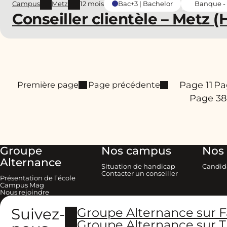
Campus
Metz
12 mois
Banque -
Bac+3 | Bachelor
Conseiller clientèle – Metz (
Page 1
1
Pa
Première page
Page précédente
Page 3
Groupe
Nos campus
Nos 
Alternance
Situation de handicap
Candid
Contacter un conseiller
Présentation de l’école
Campus Mag
Nous rejoindre
Suivez-
Groupe Alternance sur 
Groupe Alternance sur T