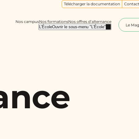
Télécharger la documentation
Contact
Nos campus
Nos formations
Nos offres d’alternance
Le Ma
L'École
Ouvrir le sous-menu "L'École"
nance