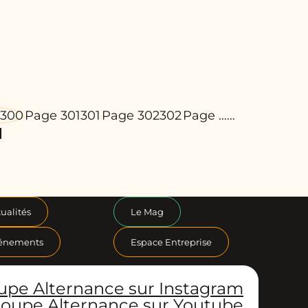
300
Page 301
301
Page 302
302
Page …
…
ualités
Le Mag
énements
Espace Entreprise
upe Alternance sur Instagram
oupe Alternance sur Youtube