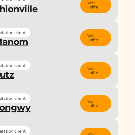
Voir
hionville
l'offre
lation client
Voir
 Manom
l'offre
lation client
Voir
Yutz
l'offre
lation client
Voir
 Longwy
l'offre
lation client
Voir