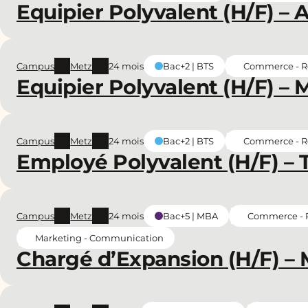
Equipier Polyvalent (H/F) – 
Campus
Metz
24 mois
Commerce - Re
Bac+2 | BTS
Equipier Polyvalent (H/F) – 
Campus
Metz
24 mois
Commerce - Re
Bac+2 | BTS
Employé Polyvalent (H/F) – T
Campus
Metz
24 mois
Commerce - R
Bac+5 | MBA
Marketing - Communication
Chargé d’Expansion (H/F) – 