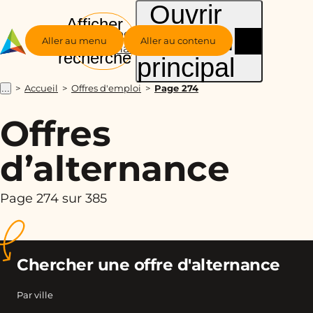
Ouvrir
Afficher
le menu
Groupe
la
Aller au menu
Aller au contenu
Alternance
recherche
principal
Accueil
Offres d'emploi
Page 274
...
Offres
d’alternance
Page 274 sur 385
Chercher une offre d'alternance
Par ville