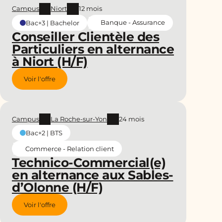
Campus
Niort
12 mois
Banque - Assurance
Bac+3 | Bachelor
Conseiller Clientèle des
Particuliers en alternance
à Niort (H/F)
Voir l'offre
Campus
La Roche-sur-Yon
24 mois
Bac+2 | BTS
Commerce - Relation client
Technico-Commercial(e)
en alternance aux Sables-
d’Olonne (H/F)
Voir l'offre