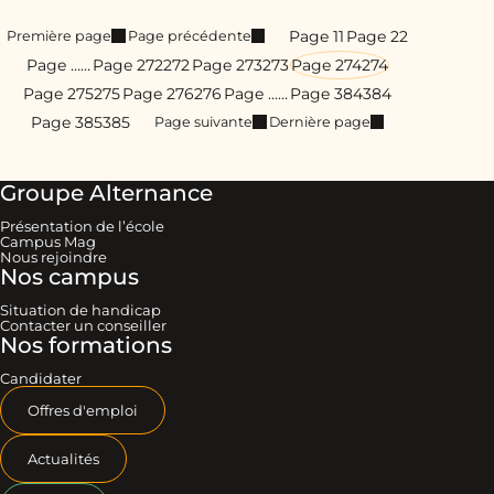
Page 1
1
Page 2
2
Première page
Page précédente
Page …
…
Page 272
272
Page 273
273
Page 274
274
Page 275
275
Page 276
276
Page …
…
Page 384
384
Page 385
385
Page suivante
Dernière page
Groupe Alternance
Présentation de l’école
Campus Mag
Nous rejoindre
Nos campus
Situation de handicap
Contacter un conseiller
Nos formations
Candidater
Offres d'emploi
Actualités