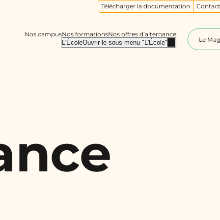
Télécharger la documentation
Contact
Nos campus
Nos formations
Nos offres d’alternance
Le Ma
L'École
Ouvrir le sous-menu "L'École"
nance