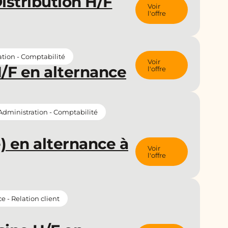
istribution H/F
Voir
l'offre
tion - Comptabilité
Voir
H/F en alternance
l'offre
Administration - Comptabilité
e) en alternance à
Voir
l'offre
- Relation client