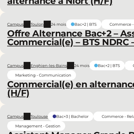
alternance à Niort (H/F)
Campus
Toulon
24 mois
Commerce - 
Bac+2 | BTS
Offre Alternance Bac+2 – Ass
Commercial(e) – BTS NDRC –
Campus
Enghien-les-Bains
24 mois
Bac+2 | BTS
Marketing - Communication
Commercial(e) en alternan
(H/F)
Campus
Toulouse
Commerce - Rela
Bac+3 | Bachelor
Management - Gestion