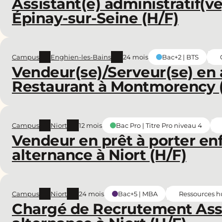
Assistant(e) administratif(v
Épinay-sur-Seine (H/F)
Campus
Enghien-les-Bains
24 mois
Bac+2 | BTS
Vendeur(se)/Serveur(se) en 
Restaurant à Montmorency 
Campus
Niort
12 mois
Bac Pro | Titre Pro niveau 4
Vendeur en prêt à porter en
alternance à Niort (H/F)
Campus
Niort
24 mois
Ressources 
Bac+5 | MBA
Chargé de Recrutement Ass