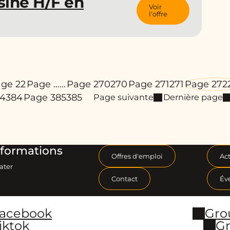
ine H/F en
Voir
l'offre
ge 2
2
Page …
…
Page 270
270
Page 271
271
Page 272
84
384
Page 385
385
Page suivante
Dernière page
formations
Offres d'emploi
Act
ater
Contact
Év
Facebook
Gro
iktok
Gr