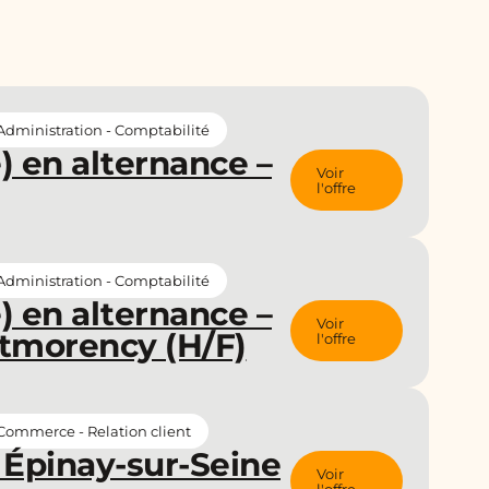
Administration - Comptabilité
e) en alternance –
Voir
l'offre
Administration - Comptabilité
e) en alternance –
Voir
tmorency (H/F)
l'offre
Commerce - Relation client
 Épinay-sur-Seine
Voir