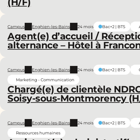
(H/F)
Campus
Enghien-les-Bains
24 mois
Bac+2 | BTS
Agent(e) d’accueil / Récepti
alternance – Hôtel à Francon
Campus
Enghien-les-Bains
24 mois
Bac+2 | BTS
Marketing - Communication
Chargé(e) de clientèle NDRC
Soisy-sous-Montmorency (H
Campus
Enghien-les-Bains
24 mois
Bac+2 | BTS
Ressources humaines