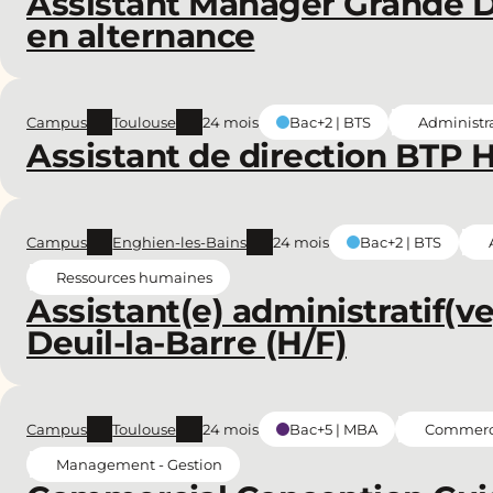
Assistant Manager Grande D
en alternance
Campus
Toulouse
24 mois
Administra
Bac+2 | BTS
Assistant de direction BTP 
Campus
Enghien-les-Bains
24 mois
Bac+2 | BTS
Ressources humaines
Assistant(e) administratif(v
Deuil-la-Barre (H/F)
Campus
Toulouse
24 mois
Commerce 
Bac+5 | MBA
Management - Gestion