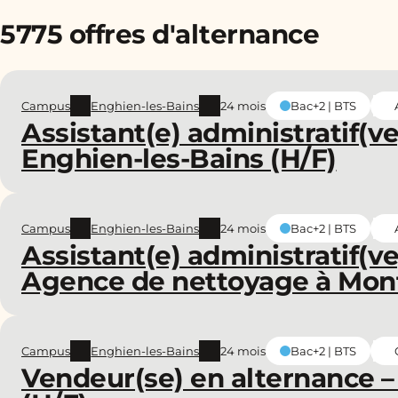
5775 offres d'alternance
Campus
Enghien-les-Bains
24 mois
Bac+2 | BTS
Assistant(e) administratif(v
Enghien-les-Bains (H/F)
Campus
Enghien-les-Bains
24 mois
Bac+2 | BTS
Assistant(e) administratif(v
Agence de nettoyage à Mon
Campus
Enghien-les-Bains
24 mois
Bac+2 | BTS
Vendeur(se) en alternance –