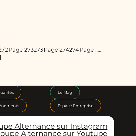
272
Page 273
273
Page 274
274
Page …
…
ualités
Le Mag
énements
Espace Entreprise
upe Alternance sur Instagram
oupe Alternance sur Youtube