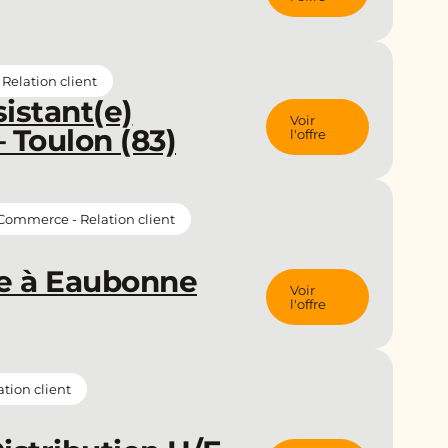
Relation client
istant(e)
Voir
 Toulon (83)
l'offre
Commerce - Relation client
ce à Eaubonne
Voir
l'offre
tion client