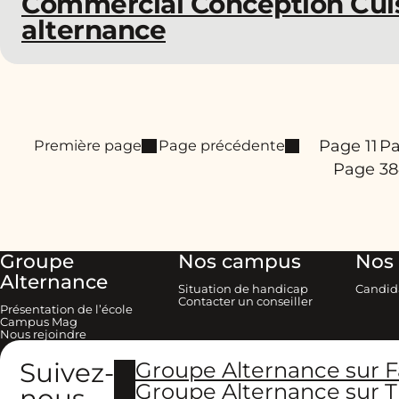
Commercial Conception Cuis
alternance
Page 1
1
Pa
Première page
Page précédente
Page 3
Groupe
Nos campus
Nos 
Alternance
Situation de handicap
Candid
Contacter un conseiller
Présentation de l’école
Campus Mag
Nous rejoindre
Suivez-
Groupe Alternance sur 
Groupe Alternance sur T
nous