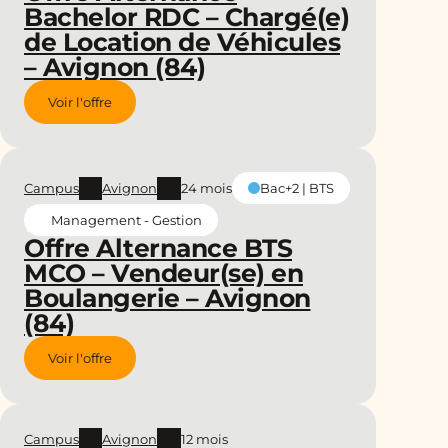
Bachelor RDC – Chargé(e)
de Location de Véhicules
– Avignon (84)
Voir l'offre
Campus
Avignon
24 mois
Bac+2 | BTS
Management - Gestion
Offre Alternance BTS
MCO – Vendeur(se) en
Boulangerie – Avignon
(84)
Voir l'offre
Campus
Avignon
12 mois