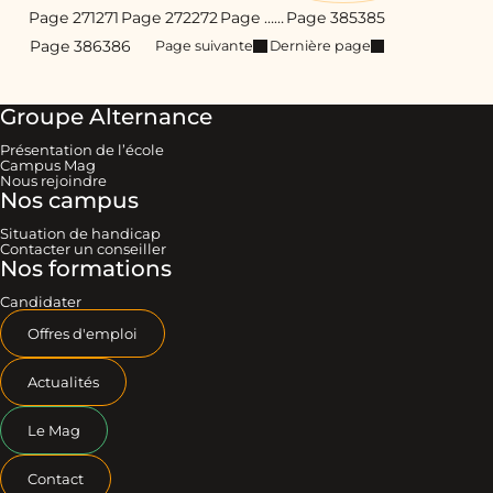
Page 271
271
Page 272
272
Page …
…
Page 385
385
Page 386
386
Page suivante
Dernière page
Groupe Alternance
Présentation de l’école
Campus Mag
Nous rejoindre
Nos campus
Situation de handicap
Contacter un conseiller
Nos formations
Candidater
Offres d'emploi
Actualités
Le Mag
Contact