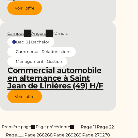
Voir l'offre
Campus
Angers
12 mois
Bac+3 | Bachelor
Commerce - Relation client
Management - Gestion
Commercial automobile
en alternance à Saint
Jean de Linières (49) H/F
Voir l'offre
Page 1
1
Page 2
2
Première page
Page précédente
Page …
…
Page 268
268
Page 269
269
Page 270
270