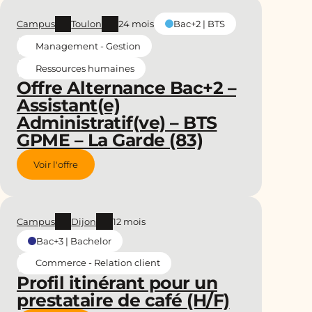
Campus
Toulon
24 mois
Bac+2 | BTS
Management - Gestion
Ressources humaines
Offre Alternance Bac+2 –
Assistant(e)
Administratif(ve) – BTS
GPME – La Garde (83)
Voir l'offre
Campus
Dijon
12 mois
Bac+3 | Bachelor
Commerce - Relation client
Profil itinérant pour un
prestataire de café (H/F)