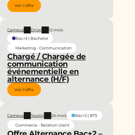
Voir l'offre
Campus
Dijon
12 mois
Bac+3 | Bachelor
Marketing - Communication
Chargé / Chargée de
communication
événementielle en
alternance (H/F)
Voir l'offre
Campus
Toulon
24 mois
Bac+2 | BTS
Commerce - Relation client
Offre Alternance Bac+2 –