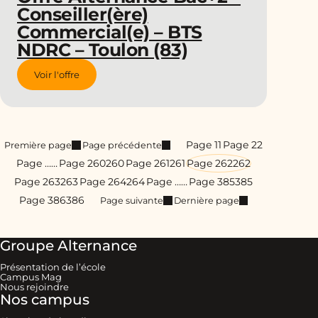
Conseiller(ère)
Commercial(e) – BTS
NDRC – Toulon (83)
Voir l'offre
Page 1
1
Page 2
2
Première page
Page précédente
Page …
…
Page 260
260
Page 261
261
Page 262
262
Page 263
263
Page 264
264
Page …
…
Page 385
385
Page 386
386
Page suivante
Dernière page
Groupe Alternance
Présentation de l’école
Campus Mag
Nous rejoindre
Nos campus