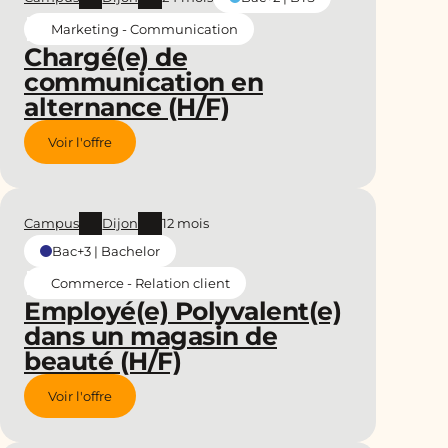
Marketing - Communication
Chargé(e) de
communication en
alternance (H/F)
Voir l'offre
Campus
Dijon
12 mois
Bac+3 | Bachelor
Commerce - Relation client
Employé(e) Polyvalent(e)
dans un magasin de
beauté (H/F)
Voir l'offre