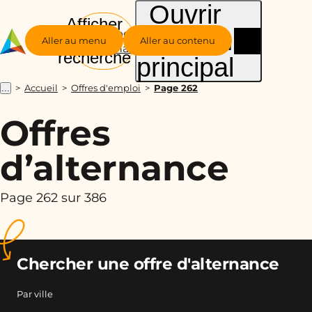
Ouvrir
Afficher
le menu
Groupe
la
Aller au menu
Aller au contenu
Alternance
recherche
principal
Accueil
Offres d'emploi
Page 262
...
Offres
d’alternance
Page 262 sur 386
Chercher une offre d'alternance
Par ville