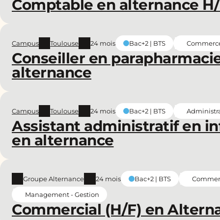
Comptable en alternance H
Campus
Toulouse
24 mois
Commerce 
Bac+2 | BTS
Conseiller en parapharmaci
alternance
Campus
Toulouse
24 mois
Administra
Bac+2 | BTS
Assistant administratif en i
en alternance
Groupe Alternance
24 mois
Commerce
Bac+2 | BTS
Management - Gestion
Commercial (H/F) en Altern