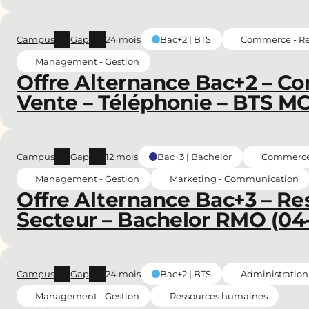
Campus
Gap
24 mois
Commerce - Rel
Bac+2 | BTS
Management - Gestion
Offre Alternance Bac+2 – Con
Vente – Téléphonie – BTS MC
Campus
Gap
12 mois
Commerce -
Bac+3 | Bachelor
Management - Gestion
Marketing - Communication
Offre Alternance Bac+3 – R
Secteur – Bachelor RMO (04
Campus
Gap
24 mois
Administration
Bac+2 | BTS
Management - Gestion
Ressources humaines