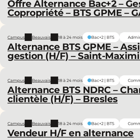
Offre Alternance Bac+2 – Ge
Copropriété – BTS GPME – G
Campus
Beauvais
18 à 24 mois
Admin
Bac+2 | BTS
Alternance BTS GPME – Assi
gestion (H/F) – Saint-Maxim
Campus
Beauvais
18 à 24 mois
Comme
Bac+2 | BTS
Alternance BTS NDRC – Cha
clientèle (H/F) – Bresles
Campus
Beauvais
18 à 24 mois
Comme
Bac+2 | BTS
Vendeur H/F en alternance