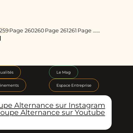
259
Page 260
260
Page 261
261
Page …
…
ualités
Le Mag
énements
Espace Entreprise
upe Alternance sur Instagram
oupe Alternance sur Youtube