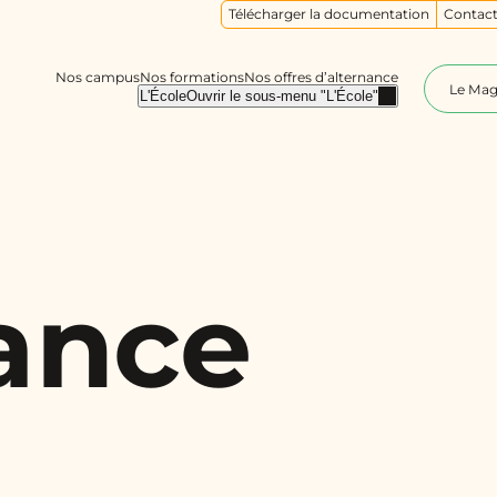
Télécharger la documentation
Contact
Nos campus
Nos formations
Nos offres d’alternance
Le Ma
L'École
Ouvrir le sous-menu "L'École"
nance