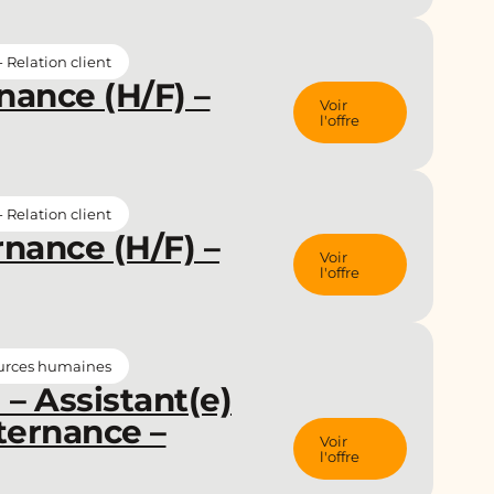
Relation client
nance (H/F) –
Voir
l'offre
Relation client
nance (H/F) –
Voir
l'offre
urces humaines
– Assistant(e)
ternance –
Voir
l'offre