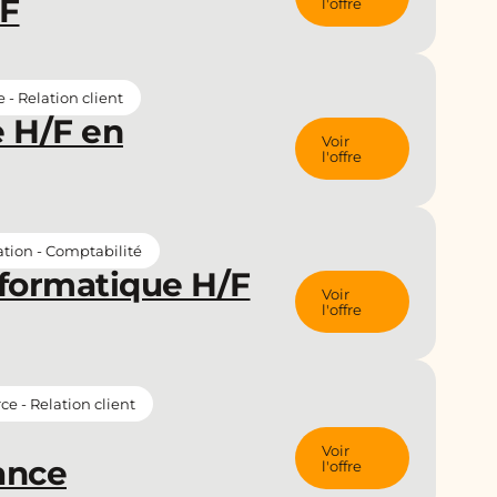
/F
l'offre
- Relation client
e H/F en
Voir
l'offre
tion - Comptabilité
nformatique H/F
Voir
l'offre
 - Relation client
Voir
ance
l'offre