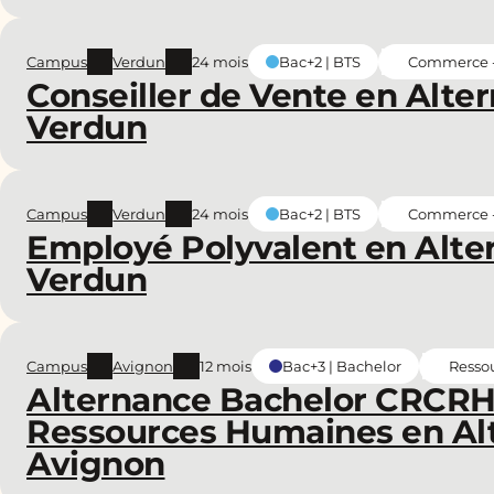
Campus
Verdun
24 mois
Commerce - 
Bac+2 | BTS
Conseiller de Vente en Alter
Verdun
Campus
Verdun
24 mois
Commerce - 
Bac+2 | BTS
Employé Polyvalent en Alter
Verdun
Campus
Avignon
12 mois
Resso
Bac+3 | Bachelor
Alternance Bachelor CRCRH 
Ressources Humaines en Al
Avignon