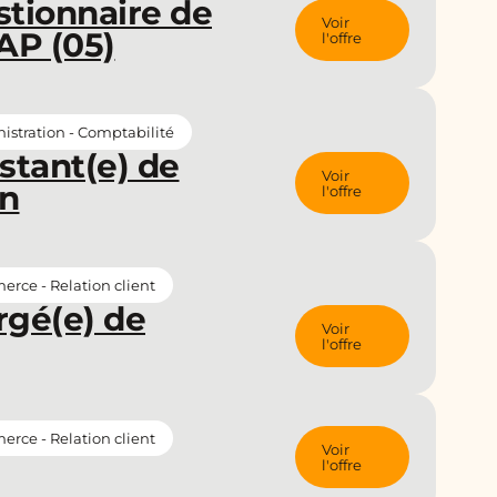
stionnaire de
Voir
AP (05)
l'offre
istration - Comptabilité
stant(e) de
Voir
in
l'offre
rce - Relation client
rgé(e) de
Voir
l'offre
rce - Relation client
Voir
l'offre