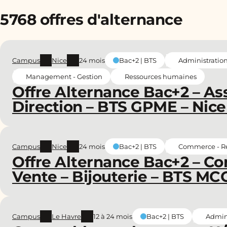
5768 offres d'alternance
Campus
Nice
24 mois
Administration
Bac+2 | BTS
Management - Gestion
Ressources humaines
Offre Alternance Bac+2 – Ass
Direction – BTS GPME – Nice
Campus
Nice
24 mois
Commerce - Re
Bac+2 | BTS
Offre Alternance Bac+2 – Con
Vente – Bijouterie – BTS MCO
Campus
Le Havre
12 à 24 mois
Admini
Bac+2 | BTS