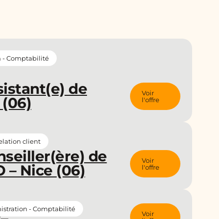
 - Comptabilité
istant(e) de
Voir
 (06)
l'offre
lation client
seiller(ère) de
Voir
 – Nice (06)
l'offre
stration - Comptabilité
Voir