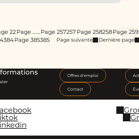
ge 2
2
Page …
…
Page 257
257
Page 258
258
Page 259
84
384
Page 385
385
Page suivante
Dernière page
formations
Offres d'emploi
Act
ater
Contact
Év
Facebook
Gro
iktok
Gr
inkedin