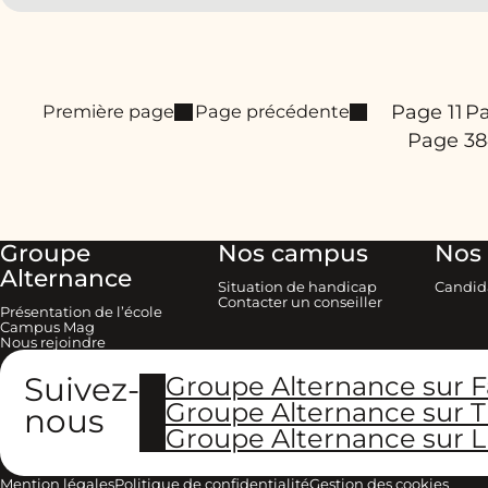
Page 1
1
Pa
Première page
Page précédente
Page 3
Groupe
Nos campus
Nos 
Alternance
Situation de handicap
Candid
Contacter un conseiller
Présentation de l’école
Campus Mag
Nous rejoindre
Suivez-
Groupe Alternance sur 
Groupe Alternance sur T
nous
Groupe Alternance sur L
Mention légales
Politique de confidentialité
Gestion des cookies