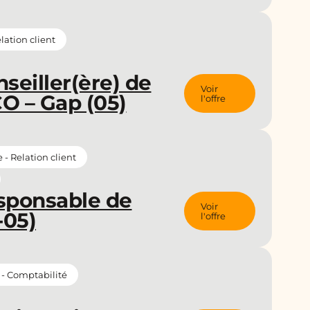
ation client
seiller(ère) de
Voir
O – Gap (05)
l'offre
 Relation client
esponsable de
Voir
-05)
l'offre
 - Comptabilité