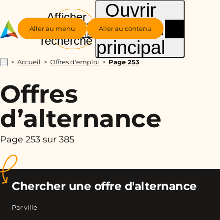
Ouvrir
Afficher
le menu
Groupe
la
Aller au menu
Aller au contenu
Alternance
recherche
principal
Accueil
Offres d'emploi
Page 253
...
Offres
d’alternance
Page 253 sur 385
Chercher une offre d'alternance
Par ville