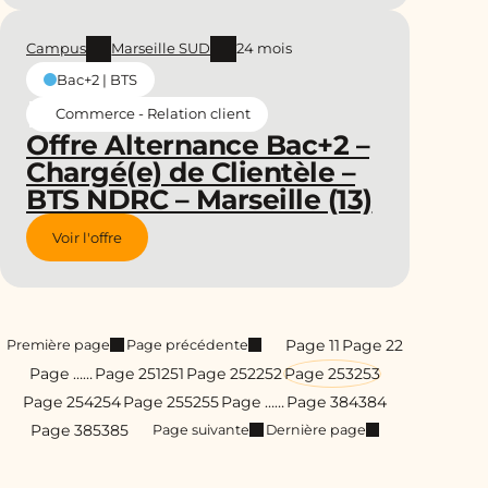
Campus
Marseille SUD
24 mois
Bac+2 | BTS
Commerce - Relation client
Offre Alternance Bac+2 –
Chargé(e) de Clientèle –
BTS NDRC – Marseille (13)
Voir l'offre
Page 1
1
Page 2
2
Première page
Page précédente
Page …
…
Page 251
251
Page 252
252
Page 253
253
Page 254
254
Page 255
255
Page …
…
Page 384
384
Page 385
385
Page suivante
Dernière page