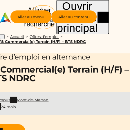
Ouvrir
Afficher
le menu
Groupe
la
Aller au menu
Aller au contenu
Alternance
recherche
principal
Accueil
Offres d'emploi
...
🚀 Commercial(e) Terrain (H/F) – BTS NDRC
fre d’emploi en alternance
 Commercial(e) Terrain (H/F) –
TS NDRC
mpus
Mont-de-Marsan
24 mois