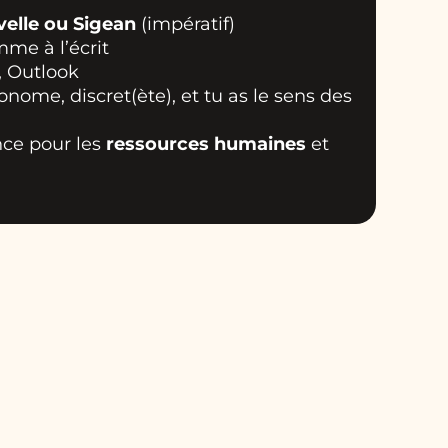
velle ou Sigean
(impératif)
omme à l’écrit
, Outlook
onome, discret(ète), et tu as le sens des
nce pour les
ressources humaines
et