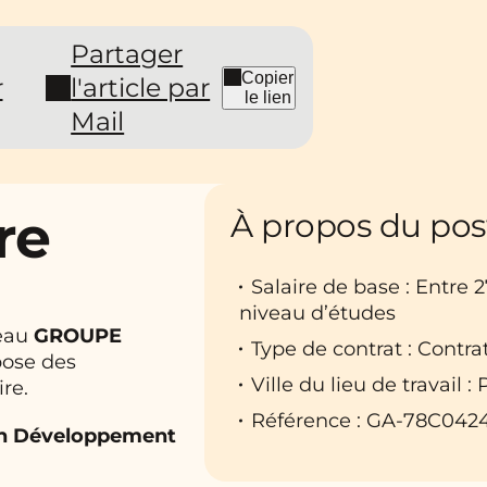
Partager
Copier
r
l'article par
le lien
Mail
re
À propos du pos
Salaire de base : Entre 
niveau d’études
eau
GROUPE
Type de contrat : Contra
pose des
Ville du lieu de travail :
re.
Référence : GA-78C042
en Développement