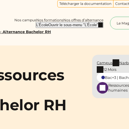
Télécharger la documentation
Contact
Nos campus
Nos formations
Nos offres d’alternance
Le Ma
L'École
Ouvrir le sous-menu "L'École"
 – Alternance Bachelor RH
Campus
Narb
essources
12 Mois
Bac+3 | Bach
Ressources
humaines
helor RH