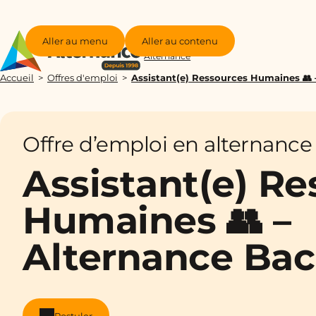
Aller au menu
Aller au contenu
Groupe
Alternance
Accueil
Offres d'emploi
Assistant(e) Ressources Humaines 👥
Offre d’emploi en alternance
Assistant(e) R
Humaines 👥 –
Alternance Bac
Postuler