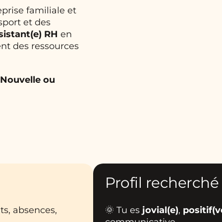
eprise familiale et
sport et des
sistant(e) RH
en
nt des ressources
-Nouvelle ou
Profil recherché
ats, absences,
🌞 Tu es
jovial(e)
,
positif(v