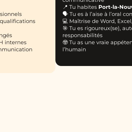
communicative
📍 Tu habites
Port-la-Nou
ssionnels
🗣️ Tu es à l’aise à l’oral c
qualifications
💻 Maîtrise de Word, Excel
🎯 Tu es rigoureux(se), aut
ongés
responsabilités
RH internes
🤓 Tu as une vraie appéte
ommunication
l’humain