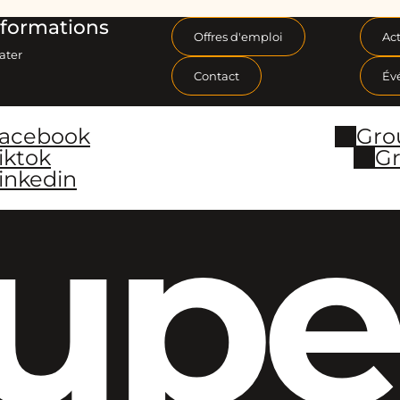
formations
Offres d'emploi
Act
ater
Contact
Év
Facebook
Gro
iktok
Gr
inkedin
upe