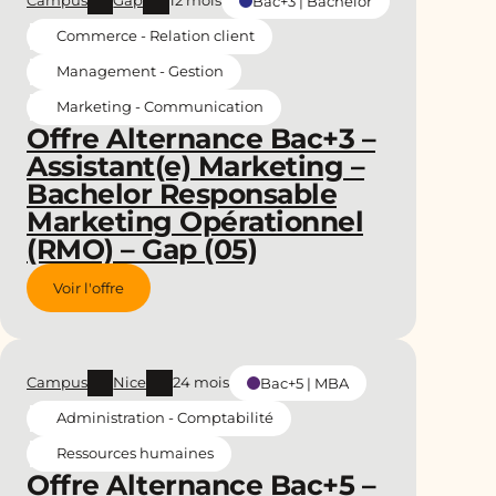
Campus
Gap
12 mois
Bac+3 | Bachelor
Commerce - Relation client
Management - Gestion
Marketing - Communication
Offre Alternance Bac+3 –
Assistant(e) Marketing –
Bachelor Responsable
Marketing Opérationnel
(RMO) – Gap (05)
Voir l'offre
Campus
Nice
24 mois
Bac+5 | MBA
Administration - Comptabilité
Ressources humaines
Offre Alternance Bac+5 –