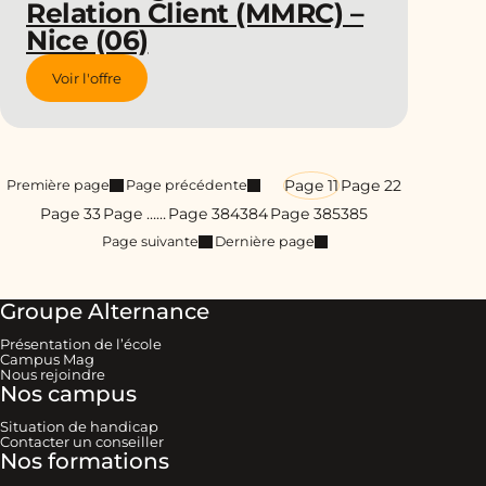
Relation Client (MMRC) –
Nice (06)
Voir l'offre
Page 1
1
Page 2
2
Première page
Page précédente
Page 3
3
Page …
…
Page 384
384
Page 385
385
Page suivante
Dernière page
Groupe Alternance
Présentation de l’école
Campus Mag
Nous rejoindre
Nos campus
Situation de handicap
Contacter un conseiller
Nos formations