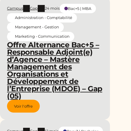
Campus
Gap
24 mois
Bac+5 | MBA
Administration - Comptabilité
Management - Gestion
Marketing - Communication
Offre Alternance Bac+5 –
Responsable Adjoint(e)
d’Agence – Mastère
Management des
Organisations et
Développement de
l’Entreprise (MDOE) – Gap
(05)
Voir l'offre