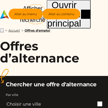
Ouvrir
Afficher
le menu
Groupe
la
Aller au menu
Aller au contenu
Alternance
recherche
principal
Accueil
Offres d'emploi
...
Offres
d’alternance
Chercher une offre d'alternance
Par ville