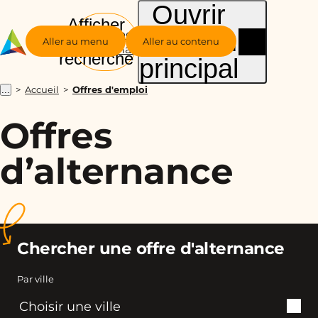
Ouvrir
Afficher
le menu
Groupe
la
Aller au menu
Aller au contenu
Alternance
recherche
principal
Accueil
Offres d'emploi
...
Offres
d’alternance
Chercher une offre d'alternance
Par ville