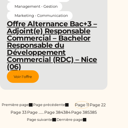
Management - Gestion
Marketing - Communication
Offre Alternance Bac+3 –
Adjoint(e) Responsable
Commercial – Bachelor
Responsable du
Développement
Commercial (RDC) – Nice
(06)
Voir l'offre
Page 1
1
Page 2
2
Première page
Page précédente
Page 3
3
Page …
…
Page 384
384
Page 385
385
Page suivante
Dernière page