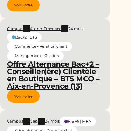
Voir l'offre
Campus
Aix-en-Provence
24 mois
Bac+2 | BTS
Commerce - Relation client
Management - Gestion
Offre Alternance Bac+2 –
Conseiller(ère) Clientèle
en Boutique – BTS MCO –
Aix-en-Provence (13)
Voir l'offre
Campus
Gap
24 mois
Bac+5 | MBA
Administration - Comptabilité