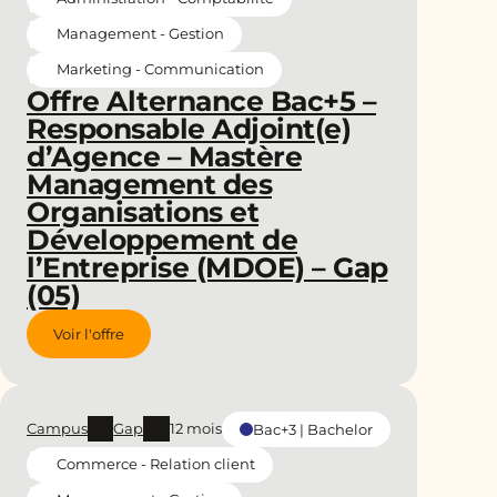
Management - Gestion
Marketing - Communication
Offre Alternance Bac+5 –
Responsable Adjoint(e)
d’Agence – Mastère
Management des
Organisations et
Développement de
l’Entreprise (MDOE) – Gap
(05)
Voir l'offre
Campus
Gap
12 mois
Bac+3 | Bachelor
Commerce - Relation client