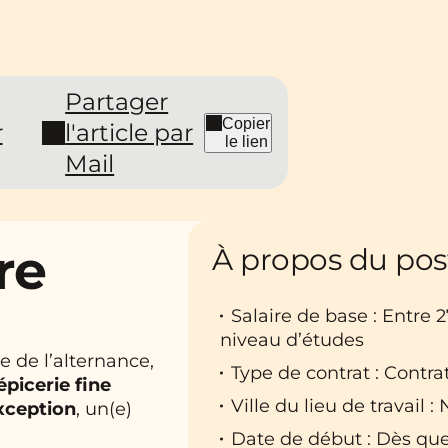
Partager
Copier
r
l'article par
le lien
Mail
re
À propos du pos
Salaire de base : Entre 
niveau d’études
e de l’alternance,
Type de contrat : Contra
épicerie fine
Ville du lieu de travail 
exception
, un(e)
Date de début : Dès que