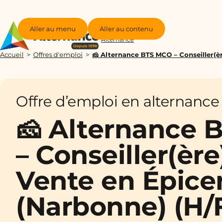
Aller au menu
Aller au contenu
Groupe
Alternance
Accueil
Offres d'emploi
🧀 Alternance BTS MCO – Conseiller(èr
Offre d’emploi en alternance
🧀 Alternance
– Conseiller(ère
Vente en Épicer
(Narbonne) (H/