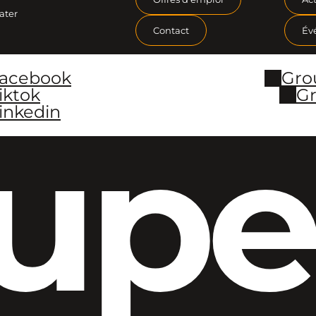
ater
Contact
Év
Facebook
Gro
iktok
Gr
inkedin
upe