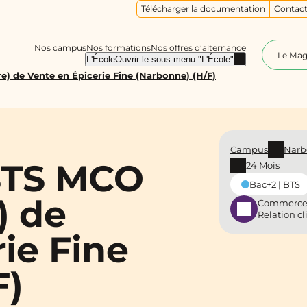
Télécharger la documentation
Contact
Nos campus
Nos formations
Nos offres d’alternance
Le Ma
L'École
Ouvrir le sous-menu "L'École"
e) de Vente en Épicerie Fine (Narbonne) (H/F)
Campus
Narb
 BTS MCO
24 Mois
Bac+2 | BTS
) de
Commerce
Relation cl
ie Fine
F)