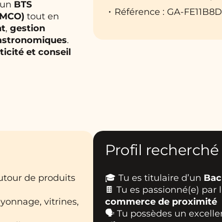
 un
BTS
Référence : GA-FE11B8
 MCO)
tout en
nt
,
gestion
gastronomiques
.
ticité et conseil
Profil recherché
 autour de produits
🎓 Tu es titulaire d’un
Bac
🍫 Tu es passionné(e) par 
yonnage, vitrines,
commerce de proximité
🗣️ Tu possèdes un excell