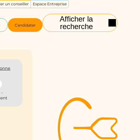
er un conseiller
Espace Entreprise
Afficher la
recherche
g
Candidater
onne
 -
ient