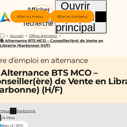
Ouvrir
Afficher
le menu
Groupe
la
Aller au menu
Aller au contenu
Alternance
recherche
principal
Accueil
Offres d'emploi
...
📚 Alternance BTS MCO – Conseiller(ère) de Vente en
Librairie (Narbonne) (H/F)
fre d’emploi en alternance
 Alternance BTS MCO –
nseiller(ère) de Vente en Libra
arbonne) (H/F)
mpus
Narbonne
24 Mois
Bac+2 | BTS