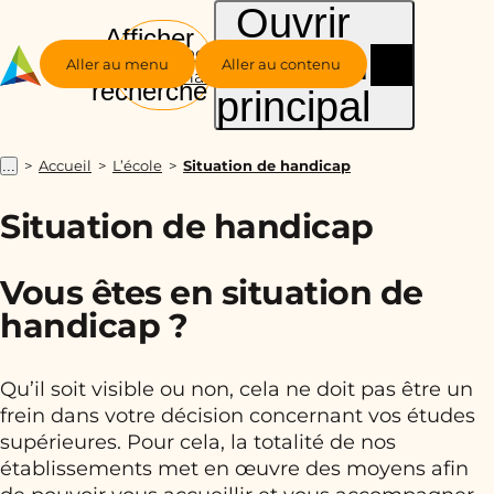
Ouvrir
Afficher
le menu
Groupe
la
Aller au menu
Aller au contenu
Alternance
recherche
principal
Accueil
L’école
Situation de handicap
...
Situation de handicap
Vous êtes en situation de
handicap ?
Qu’il soit visible ou non, cela ne doit pas être un
frein dans votre décision concernant vos études
supérieures. Pour cela, la totalité de nos
établissements met en œuvre des moyens afin