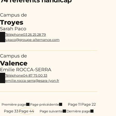
74 référents handicap
Campus de
Troyes
Sarah Paco
Téléphone
03 26 25 28 79
s.paco@groupe-alternance.com
Campus de
Valence
Emilie ROCCA-SERRA
Téléphone
04 87 75 00 33
emilie.rocca-serra@esara-lyon.fr
Page 1
1
Page 2
2
Première page
Page précédente
Page 3
3
Page 4
4
Page suivante
Dernière page