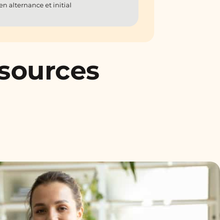
n alternance et initial
ssources