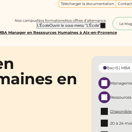
Télécharger la documentation
Contact
Nos campus
Nos formations
Nos offres d’alternance
Le Ma
L'École
Ouvrir le sous-menu "L'École"
BA Manager en Ressources Humaines à Aix-en-Provence
en
Bac+5 | MBA
maines en
Managemen
Ressource
Disponible
20 à 24 mo