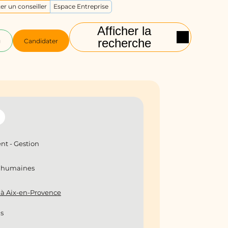
er un conseiller
Espace Entreprise
Afficher la
recherche
g
Candidater
t - Gestion
s humaines
 à Aix-en-Provence
is