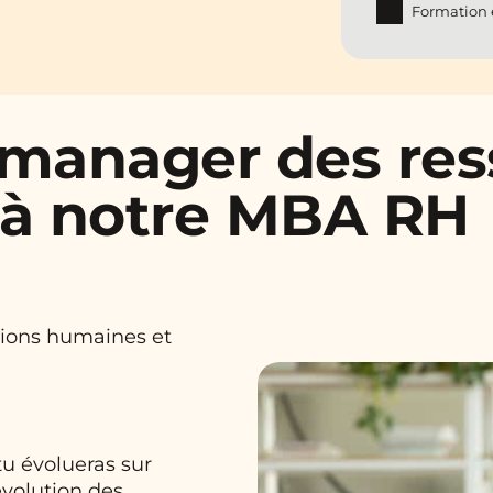
Formation e
r manager des re
 à notre MBA RH
ations humaines et
!
tu évolueras sur
évolution des