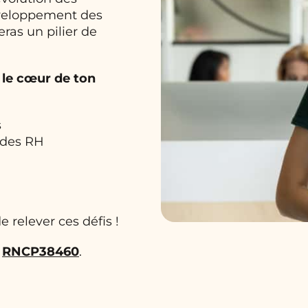
éveloppement des
ras un pilier de
 le cœur de ton
s
 des RH
 relever ces défis !
u
RNCP38460
.