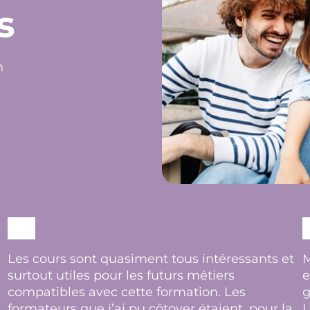
s
n
Les cours sont quasiment tous intéressants et
M
surtout utiles pour les futurs métiers
e
compatibles avec cette formation. Les
g
formateurs que j’ai pu côtoyer étaient, pour la
L