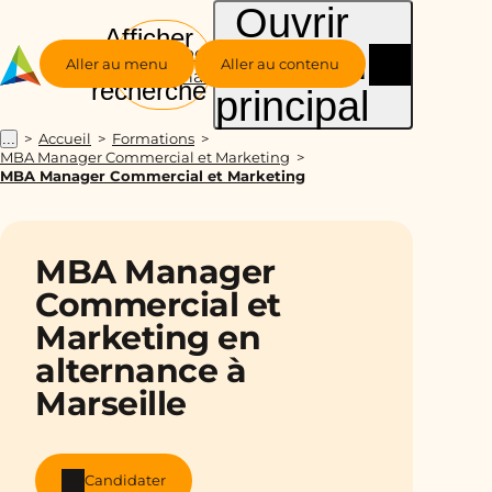
Ouvrir
Afficher
le menu
Groupe
la
Aller au menu
Aller au contenu
Alternance
recherche
principal
Accueil
Formations
...
MBA Manager Commercial et Marketing
MBA Manager Commercial et Marketing
MBA Manager
Commercial et
Marketing en
alternance à
Marseille
Candidater