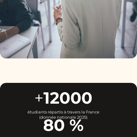
+
12000
étudiants répartis à travers la France
(donnée nationale 2025)
80 %