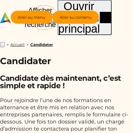
Ouvrir
Afficher
le menu
Groupe
la
Aller au menu
Aller au contenu
Alternance
recherche
principal
Accueil
Candidater
...
Candidater
Candidate dès maintenant, c’est
simple et rapide !
Pour rejoindre l’une de nos formations en
alternance et être mis en relation avec nos
entreprises partenaires, remplis le formulaire ci-
dessous. Une fois ton dossier validé, un chargé
d’admission te contactera pour planifier ton