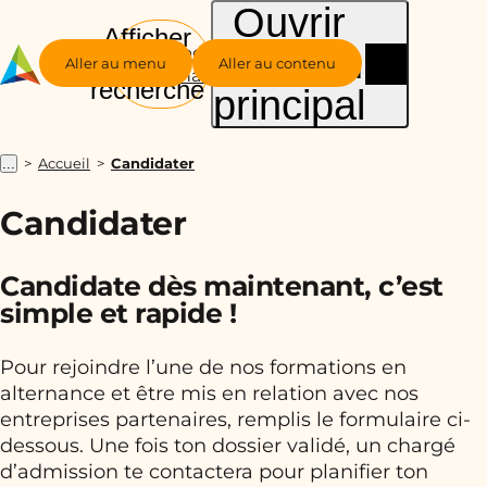
Ouvrir
Afficher
le menu
Groupe
la
Aller au menu
Aller au contenu
Alternance
recherche
principal
Accueil
Candidater
...
Candidater
Candidate dès maintenant, c’est
simple et rapide !
Pour rejoindre l’une de nos formations en
alternance et être mis en relation avec nos
entreprises partenaires, remplis le formulaire ci-
dessous. Une fois ton dossier validé, un chargé
d’admission te contactera pour planifier ton