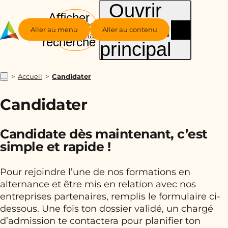
Ouvrir
Afficher
le menu
Groupe
la
Aller au menu
Aller au contenu
Alternance
recherche
principal
Accueil
Candidater
...
Candidater
Candidate dès maintenant, c’est
simple et rapide !
Pour rejoindre l’une de nos formations en
alternance et être mis en relation avec nos
entreprises partenaires, remplis le formulaire ci-
dessous. Une fois ton dossier validé, un chargé
d’admission te contactera pour planifier ton