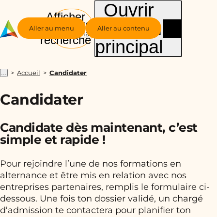
Ouvrir
Afficher
le menu
Groupe
la
Aller au menu
Aller au contenu
Alternance
recherche
principal
Accueil
Candidater
...
Candidater
Candidate dès maintenant, c’est
simple et rapide !
Pour rejoindre l’une de nos formations en
alternance et être mis en relation avec nos
entreprises partenaires, remplis le formulaire ci-
dessous. Une fois ton dossier validé, un chargé
d’admission te contactera pour planifier ton